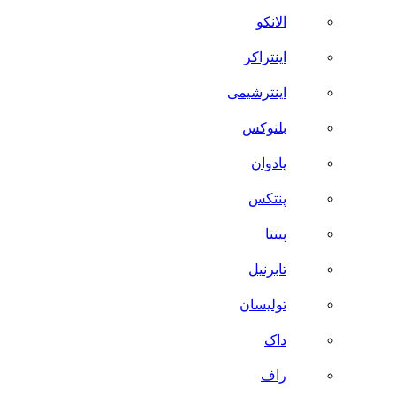
الانکو
اینتراکر
اینترشیمی
بلنوکس
پادوان
پنتکس
پینتا
تابرنیل
تولیسان
داک
راف