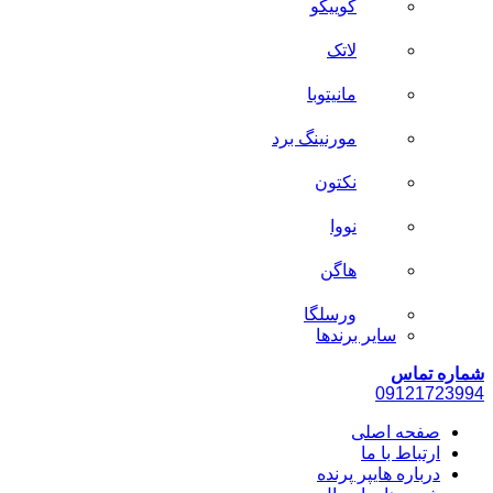
کوییکو
لاتک
مانیتوبا
مورنینگ برد
نکتون
نووا
هاگن
ورسلگا
سایر برند‌ها
شماره تماس
0912
1723994
صفحه اصلی
ارتباط با ما
درباره هایپر پرنده