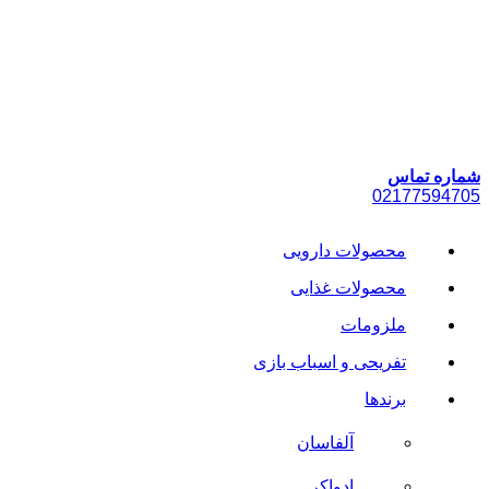
پرش
به
محتوا
شماره تماس
021
77594705
محصولات دارویی
محصولات غذایی
ملزومات
تفریحی و اسباب بازی
برندها
آلفاسان
ادواکر