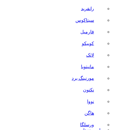
رانفرید
سیتاکوس
فارمیل
کوییکو
لاتک
مانیتوبا
مورنینگ برد
نکتون
نووا
هاگن
ورسلگا