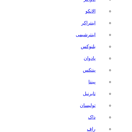
الانکو
اینتراکر
اینترشیمی
بلنوکس
پادوان
پنتکس
پینتا
تابرنیل
تولیسان
داک
راف