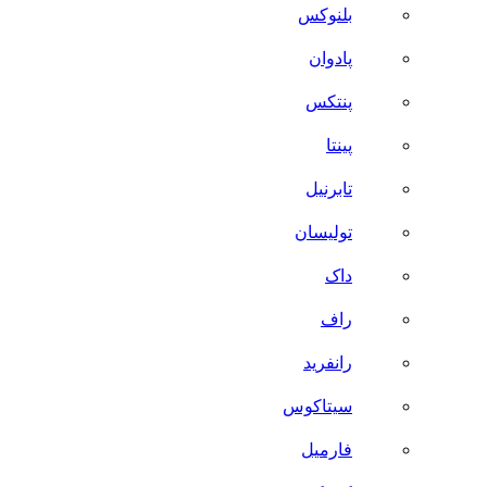
بلنوکس
پادوان
پنتکس
پینتا
تابرنیل
تولیسان
داک
راف
رانفرید
سیتاکوس
فارمیل