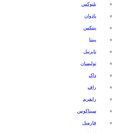
بلنوکس
پادوان
پنتکس
پینتا
تابرنیل
تولیسان
داک
راف
رانفرید
سیتاکوس
فارمیل