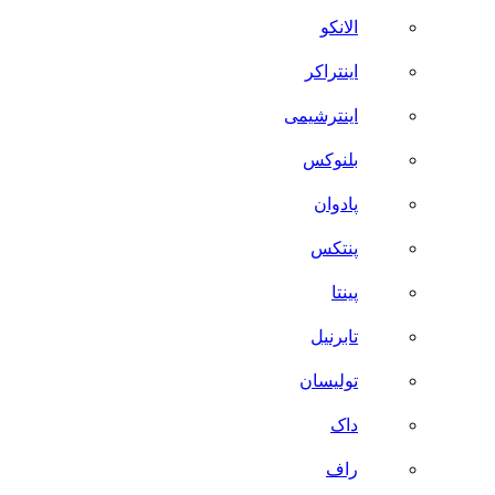
الانکو
اینتراکر
اینترشیمی
بلنوکس
پادوان
پنتکس
پینتا
تابرنیل
تولیسان
داک
راف