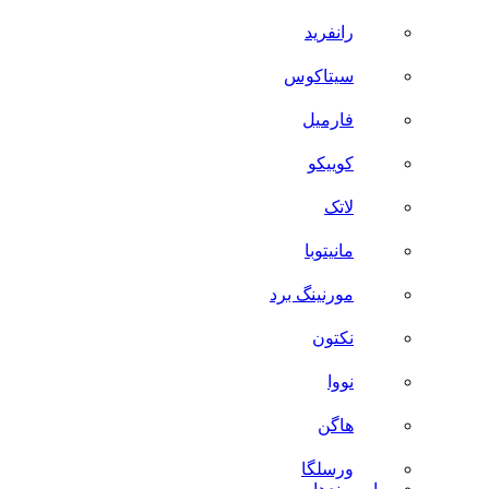
رانفرید
سیتاکوس
فارمیل
کوییکو
لاتک
مانیتوبا
مورنینگ برد
نکتون
نووا
هاگن
ورسلگا