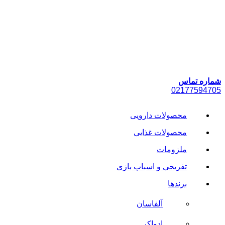
پرش
به
محتوا
شماره تماس
021
77594705
محصولات دارویی
محصولات غذایی
ملزومات
تفریحی و اسباب بازی
برندها
آلفاسان
ادواکر