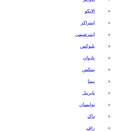
الانکو
اینتراکر
اینترشیمی
بلنوکس
پادوان
پنتکس
پینتا
تابرنیل
تولیسان
داک
راف