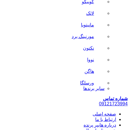
کوییکو
لاتک
مانیتوبا
مورنینگ برد
نکتون
نووا
هاگن
ورسلگا
سایر برند‌ها
شماره تماس
0912
1723994
صفحه اصلی
ارتباط با ما
درباره هایپر پرنده