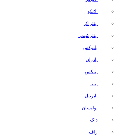
الانکو
اینتراکر
اینترشیمی
بلنوکس
پادوان
پنتکس
پینتا
تابرنیل
تولیسان
داک
راف