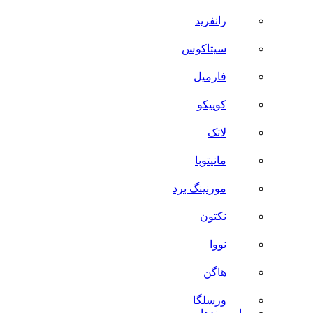
رانفرید
سیتاکوس
فارمیل
کوییکو
لاتک
مانیتوبا
مورنینگ برد
نکتون
نووا
هاگن
ورسلگا