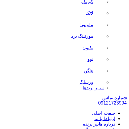
کوییکو
لاتک
مانیتوبا
مورنینگ برد
نکتون
نووا
هاگن
ورسلگا
سایر برند‌ها
شماره تماس
0912
1723994
صفحه اصلی
ارتباط با ما
درباره هایپر پرنده