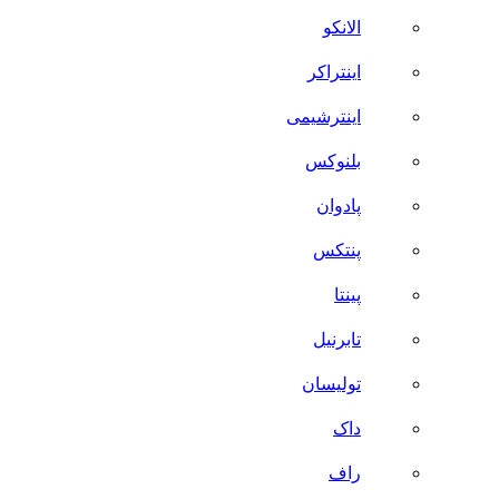
الانکو
اینتراکر
اینترشیمی
بلنوکس
پادوان
پنتکس
پینتا
تابرنیل
تولیسان
داک
راف