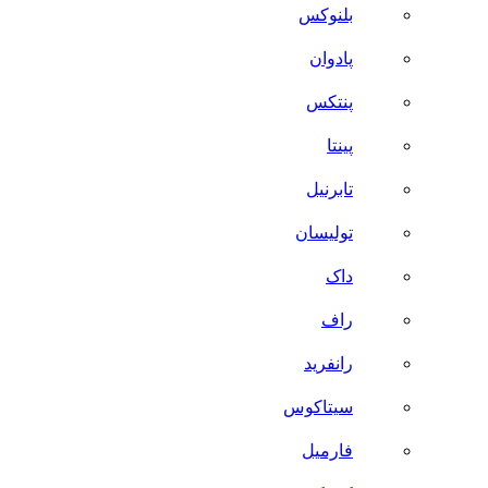
بلنوکس
پادوان
پنتکس
پینتا
تابرنیل
تولیسان
داک
راف
رانفرید
سیتاکوس
فارمیل