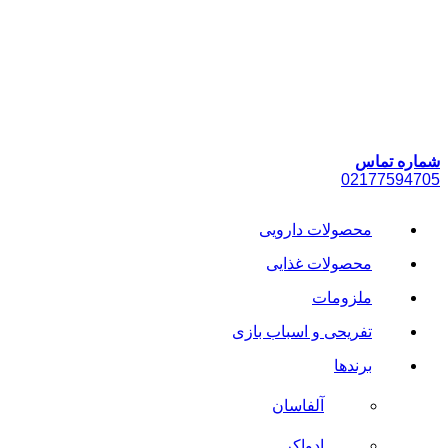
پرش
به
محتوا
شماره تماس
021
77594705
محصولات دارویی
محصولات غذایی
ملزومات
تفریحی و اسباب بازی
برندها
آلفاسان
ادواکر