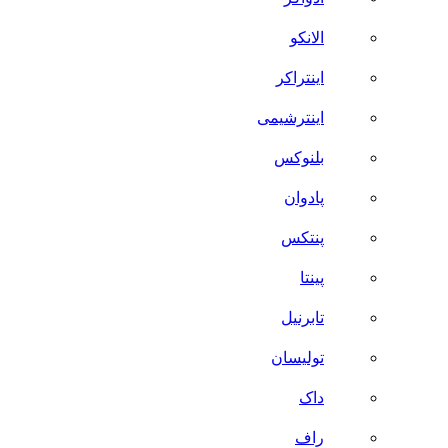
الانکو
اینتراکر
اینترشیمی
بلنوکس
پادوان
پنتکس
پینتا
تابرنیل
تولیسان
داک
راف