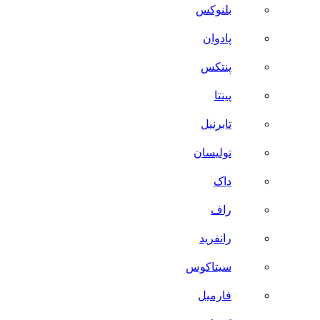
بلنوکس
پادوان
پنتکس
پینتا
تابرنیل
تولیسان
داک
راف
رانفرید
سیتاکوس
فارمیل