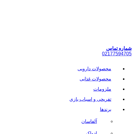
پرش
به
محتوا
شماره تماس
021
77594705
محصولات دارویی
محصولات غذایی
ملزومات
تفریحی و اسباب بازی
برندها
آلفاسان
ادواکر