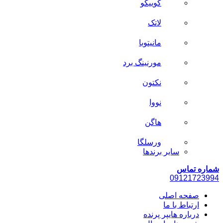
کوییکو
لاتک
مانیتوبا
مورنینگ برد
نکتون
نووا
هاگن
ورسلگا
سایر برند‌ها
شماره تماس
0912
1723994
صفحه اصلی
ارتباط با ما
درباره هایپر پرنده