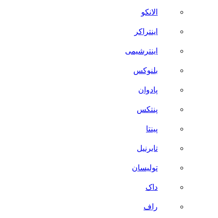
الانکو
اینتراکر
اینترشیمی
بلنوکس
پادوان
پنتکس
پینتا
تابرنیل
تولیسان
داک
راف