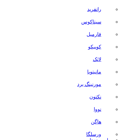
رانفرید
سیتاکوس
فارمیل
کوییکو
لاتک
مانیتوبا
مورنینگ برد
نکتون
نووا
هاگن
ورسلگا