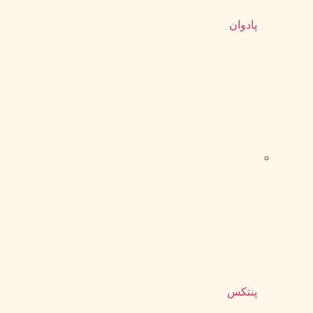
پادوان
پنتکس