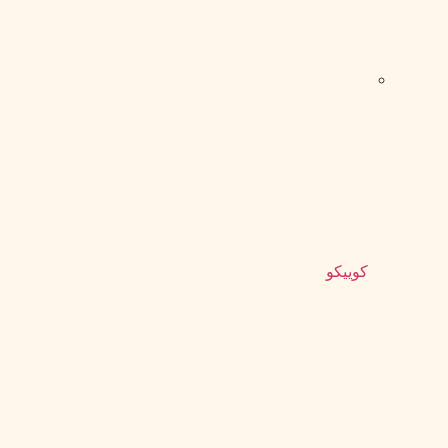
کوییکو