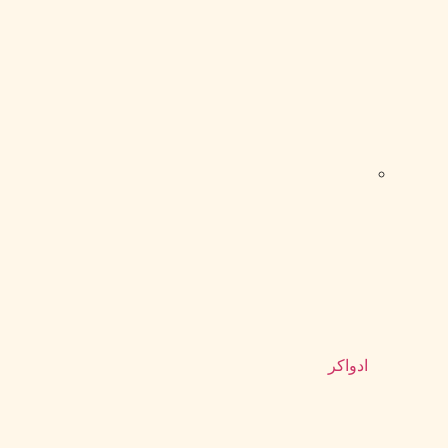
ادواکر